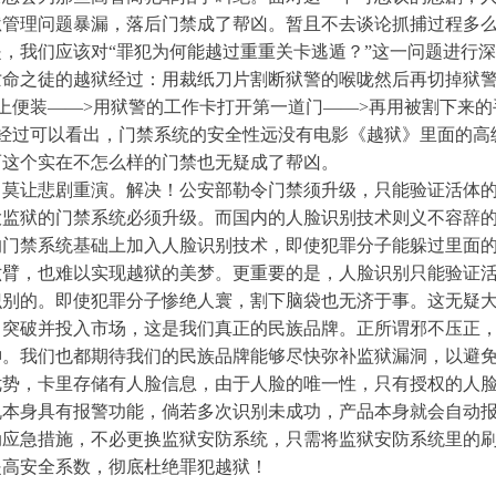
狱管理问题暴漏，落后门禁成了帮凶。暂且不去谈论抓捕过程多
，我们应该对“罪犯为何能越过重重关卡逃遁？”这一问题进行
之徒的越狱经过：用裁纸刀片割断狱警的喉咙然后再切掉狱警
上便装——>用狱警的工作卡打开第一道门——>再用被割下来
件经过可以看出，门禁系统的安全性远没有电影《越狱》里面的高
而这个实在不怎么样的门禁也无疑成了帮凶。
让悲剧重演。解决！公安部勒令门禁须升级，只能验证活体的
狱的门禁系统必须升级。而国内的人脸识别技术则义不容辞的
的门禁系统基础上加入人脸识别技术，即使犯罪分子能躲过里面
六臂，也难以实现越狱的美梦。更重要的是，人脸识别只能验证
识别的。即使犯罪分子惨绝人寰，割下脑袋也无济于事。这无疑
了突破并投入市场，这是我们真正的民族品牌。正所谓邪不压正
神。我们也都期待我们的民族品牌能够尽快弥补监狱漏洞，以避
，卡里存储有人脸信息，由于人脸的唯一性，只有授权的人脸
机本身具有报警功能，倘若多次识别未成功，产品本身就会自动
动应急措施，不必更换监狱安防系统，只需将监狱安防系统里的
提高安全系数，彻底杜绝罪犯越狱！