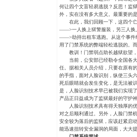
何让四个文盲轻易逃脱？反思！监
外，实在没有多大意义。最重要的是
在此，我们回顾一下，这四个亡命
——>一人换上狱警服装，另三人换
——>劫持出租车逃跑。从这个事
用了门禁系统的弊端轻松逃脱的。
教训！门禁弱点助长越狱欲望，莫
当前，公安部已经勒令全国各大监
任。据相关人员介绍，只要在原有
的手指，面对人脸识别，纵使三头
死后眼睛就会发生变化，是无法被
是，人脸识别技术早已被我们实现
产品正日益成为了监狱最好的守护
人脸识别技术具有得天独厚的优势
对之后顺利通过。另外，人脸门禁
安全较为落后的监狱，应该赶紧启
能迅速扭转安全漏洞的局面，大大
门禁系统简述