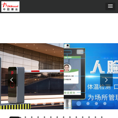
首页
ꄲ
直流无刷道闸PBH6000