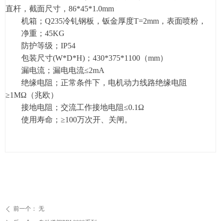
直杆，截面尺寸，86*45*1.0mm
机箱；Q235冷钆钢板，钣金厚度T=2mm，表面喷粉，
净重；45KG
防护等级；IP54
包装尺寸(W*D*H)；430*375*1100（mm）
漏电流；漏电电流≤2mA
绝缘电阻；正常条件下，电机动力线路绝缘电阻
≥1MΩ（兆欧）
接地电阻；交流工作接地电阻≤0.1Ω
使用寿命；≥100万次开、关闸。
前一个：
无
ꄴ