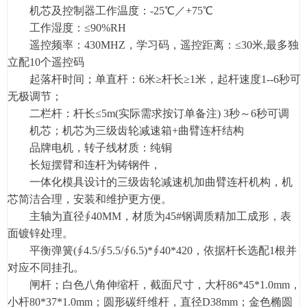
机芯及控制器工作温度：-25℃／+75℃
工作湿度：≤90%RH
遥控频率：430MHZ，学习码，遥控距离：≤30米,最多独
立配10个遥控码
起落杆时间；单直杆：6米≥杆长≥1米，起杆速度1--6秒可
无极调节；
二栏杆：杆长≤5m(实际需求按订单备注) 3秒～6秒可调
机芯；机芯为三级齿轮减速箱+曲臂连杆结构
品牌电机，转子线材质：纯铜
长短摆臂和连杆为铸钢件，
一体化模具设计的三级齿轮减速机加曲臂连杆机构，机
芯简洁合理，安装和维护更方便。
主轴为直径∮40MM，材质为45#钢调质精加工成形，表
面镀锌处理。
平衡弹簧(∮4.5/∮5.5/∮6.5)*∮40*420，依据杆长选配1根并
对应不同挂孔。
闸杆；白色八角伸缩杆，截面尺寸，大杆86*45*1.0mm，
小杆80*37*1.0mm；圆形碳纤维杆，直径D38mm；金色椭圆